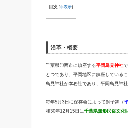
目次
[
非表示
]
沿革・概要
千葉県印西市に鎮座する
平岡鳥見神社
で
とつであり、平岡地区に鎮座しているこ
鳥見神社が本務社であり、平岡鳥見神社
毎年5月3日に保存会によって獅子舞（
和30年12月15日に
千葉県無形民俗文化