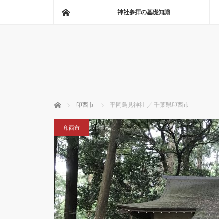
ホーム
神社参拝の基礎知識
ホーム
印西市
平岡鳥見神社 ／ 千葉県印西市
印西市