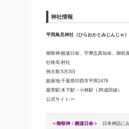
神社情報
平岡鳥見神社（ひらおかとみじんじゃ）
御祭神:饒速日命、宇摩志真知命、御炊
社格等:村社
例大祭:5月3日
鎮座地:千葉県印西市平岡1476
最寄駅:木下駅・小林駅（JR成田線）
公式サイト:ー
＜御祭神：饒速日命＞
日本神話にみ