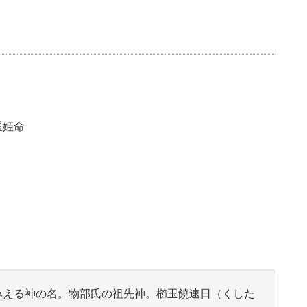
屋姫命
える神の名。物部氏の祖先神。櫛玉饒速日（くした