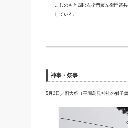
こしのもと四郎左衛門藤左衛門甚兵
している。
神事・祭事
5月3日／例大祭（平岡鳥見神社の獅子