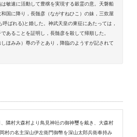
義は敏速に活動して豊穣を実現する穀霊の意。天磐船
大和国に降り，長髄彦（ながすねひこ）の妹，三炊屋
も呼ばれる)と婚した。神武天皇の東征にあたっては，
子であることを証明し，長髄彦を殺して帰順した。
おしほみみ）尊の子とあり，降臨のようすが記されて
祥日、隣村大森村より鳥見神社の御神璽を戴き、大森村
岡村の名主深山伊左衛門御幣を深山太郎兵衛奉持み