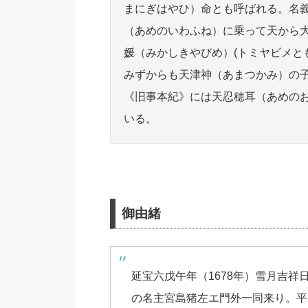
まにぎはやひ）命とも呼ばれる。名
（あめのいわふね）に乗って天から
媛（みかしきやびめ）(トミヤビメと
みずからも天津神（あまつかみ）の
《旧事本紀》には天忍穂耳（あめの
いる。
御由緒
延宝六戊午年（1678年）雪月吉
の名主宮島猪左エ門外一同来り。平