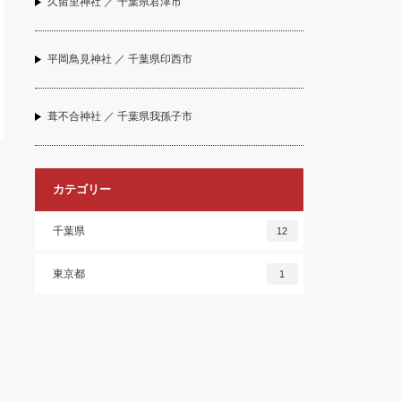
久留里神社 ／ 千葉県君津市
平岡鳥見神社 ／ 千葉県印西市
葺不合神社 ／ 千葉県我孫子市
カテゴリー
千葉県
12
東京都
1