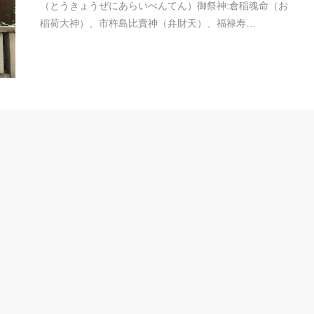
（とうきょうぜにあらいべんてん）御祭神:倉稲魂命（お
稲荷大神）、市杵島比賣神（弁財天）、福禄寿…