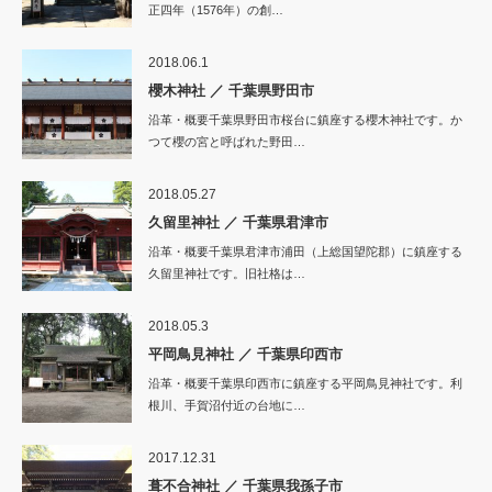
正四年（1576年）の創…
2018.06.1
櫻木神社 ／ 千葉県野田市
沿革・概要千葉県野田市桜台に鎮座する櫻木神社です。か
つて櫻の宮と呼ばれた野田…
2018.05.27
久留里神社 ／ 千葉県君津市
沿革・概要千葉県君津市浦田（上総国望陀郡）に鎮座する
久留里神社です。旧社格は…
2018.05.3
平岡鳥見神社 ／ 千葉県印西市
沿革・概要千葉県印西市に鎮座する平岡鳥見神社です。利
根川、手賀沼付近の台地に…
2017.12.31
葺不合神社 ／ 千葉県我孫子市