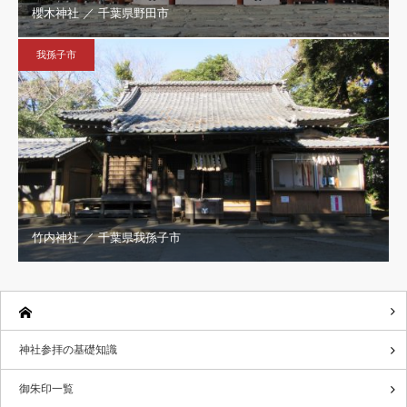
櫻木神社 ／ 千葉県野田市
我孫子市
竹内神社 ／ 千葉県我孫子市
神社参拝の基礎知識
御朱印一覧